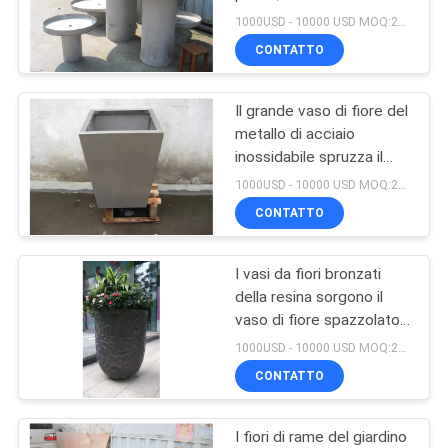
UN
galvanizzato di acciaio
1000USD - 10000 USD MOQ:20 pezzi
inossidabile
PREVENTIVO
CONTATTO
15
Scultura della
Il grande vaso di fiore del
MAPPA
metallo di acciaio
fontana del metallo
DEL
inossidabile spruzza il
vaso della pianta di
SITO
1000USD - 10000 USD MOQ:20 pezzi
Ronze della pittura
CONTATTO
PRIVACY
I vasi da fiori bronzati
POLICY
20
della resina sorgono il
Grande scultura
vaso di fiore spazzolato
di acciaio inossidabile
1000USD - 10000 USD MOQ:20 pezzi
all'aperto del
CONTATTO
metallo
I fiori di rame del giardino