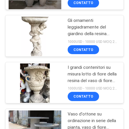
vaso di fiore del metallo
ALLA
CONTATTO
FABBRICA
Gli ornamenti
44
leggiadramente del
CONTROLLO
giardino della resina
Resina Art Sculpture
DELLA
bianca, stile europeo i
1000USD - 10000 USD MOQ:20 pezzi
vasi da fiori del ghisa
QUALITÀ
CONTATTO
I grandi contenitori su
CONTATTACI
misura lotto di fiore della
resina del vaso di fiore
32
NOTIZIE
del metallo sporcano la
1000USD - 10000 USD MOQ:20 pezzi
piantatura
Scultura dell'acciaio
CONTATTO
CASI
inossidabile
Vaso d'ottone su
ordinazione in serie della
CHIEDI
pianta, vaso di fiore