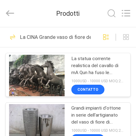
Sculpture
Arts
and
Prodotti
Crafts
Co.,
Ltd..
All
CASA.
Rights
74
Reserved.
La CINA Grande vaso di fiore del metallo
Developed
Metallo Art
by
ECER
PRODOTTI
Sculptures
La statua corrente
realistica del cavallo di
VIDEO
mA Qun ha fuso le
sculture famose bronzee
1000USD - 10000 USD MOQ:20 pezzi
del cavallo
SU
CONTATTO
27
DI
Art Sculpture di
Grandi impianti d'ottone
NOI
in serie dell'artigianato
rame
del vaso di fiore di
VISITA
acciaio inossidabile del
1000USD - 10000 USD MOQ:20 pezzi