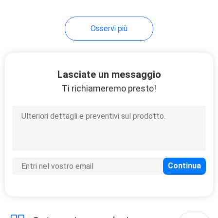
21
Osservi più
Sculture animali del
metallo
Lasciate un messaggio
Ti richiameremo presto!
24
Scultura astratta
all'aperto