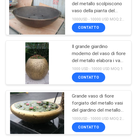
del metallo scolpiscono
vaso della pianta del
12
metallo di stoccaggio
1000USD - 10000 USD MOQ:20 pezzi
dell'acqua il grande
Pendente della
CONTATTO
decorazione della
Il grande giardino
parete
moderno del vaso di fiore
del metallo elabora i vasi
all'aperto vuoti della
1000 USD - 10000 USD MOQ:1
pianta del metallo
CONTATTO
14
Sculture del
Grande vaso di fiore
forgiato del metallo vasi
personaggio dei
del giardino del metallo
cartoni animati
del rame da 1500
1000USD - 10000 USD MOQ:20 pezzi
millimetri
CONTATTO