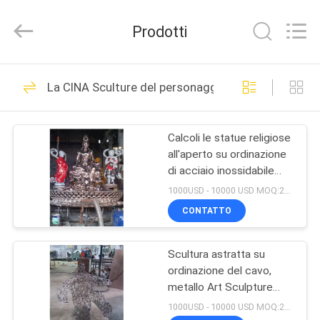
Arts
and
Crafts
Prodotti
Co.,
Ltd..
All
Rights
CASA.
Reserved.
74
Developed
La CINA Sculture del personaggio dei cartoni anim
by
Metallo Art
ECER
PRODOTTI
Sculptures
Calcoli le statue religiose
all'aperto su ordinazione
VIDEO
di acciaio inossidabile
delle sculture del
1000USD - 10000 USD MOQ:20 pezzi
personaggio dei cartoni
SU
CONTATTO
animati
27
DI
Art Sculpture di
Scultura astratta su
NOI
ordinazione del cavo,
rame
metallo Art Sculpture
VISITA
Interior Decoration Gifts
1000USD - 10000 USD MOQ:20 pezzi