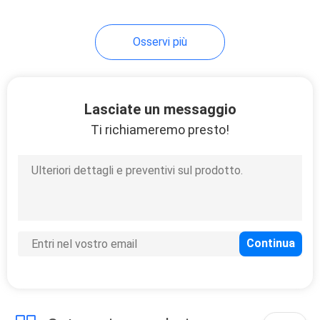
21
Osservi più
Sculture animali del
metallo
Lasciate un messaggio
Ti richiameremo presto!
24
Scultura astratta
all'aperto