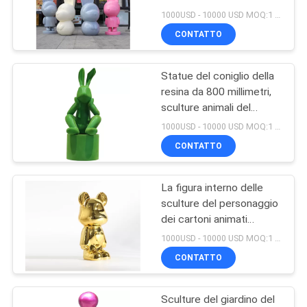
UN
spruzzano per dipingere
1000USD - 10000 USD MOQ:1 pezzo
le statue animali
PREVENTIVO
CONTATTO
all'aperto
15
Scultura della
Statue del coniglio della
MAPPA
resina da 800 millimetri,
fontana del metallo
DEL
sculture animali del
giardino del ODM
SITO
1000USD - 10000 USD MOQ:1 pezzo
dell'OEM
CONTATTO
PRIVACY
La figura interno delle
POLICY
20
sculture del personaggio
Grande scultura
dei cartoni animati
personalizza i regali
1000USD - 10000 USD MOQ:1 pezzo
all'aperto del
squisiti delle piccole
CONTATTO
statue bronzee
metallo
Sculture del giardino del