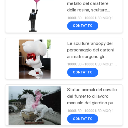
metallo del carattere
della resina, sculture
12
astratte della gente di
1000USD - 10000 USD MOQ:1 pezzo
lavoro manuale puro
Pendente della
CONTATTO
decorazione della
Le sculture Snoopy del
parete
personaggio dei cartoni
animati sorgono gli
ornamenti spazzolati
1000USD - 10000 USD MOQ:1 pezzo
delle statue del giardino
CONTATTO
14
del cane
Sculture del
Statue animali del cavallo
del fumetto di lavoro
personaggio dei
manuale del giardino puro
cartoni animati
bronzeo famoso della
1000USD - 10000 USD MOQ:1 pezzo
scultura
CONTATTO