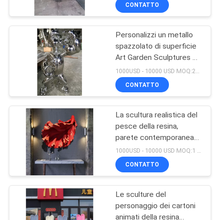
del movimento
ALLA
CONTATTO
FABBRICA
Personalizzi un metallo
44
spazzolato di superficie
CONTROLLO
Art Garden Sculptures di
Resina Art Sculpture
DELLA
316 sculture del
1000USD - 10000 USD MOQ:20 pezzi
personaggio dei cartoni
QUALITÀ
CONTATTO
animati
La scultura realistica del
CONTATTACI
pesce della resina,
parete contemporanea
32
NOTIZIE
interna del metallo
1000USD - 10000 USD MOQ:1 pezzo
scolpisce ciano rosso
Scultura dell'acciaio
CONTATTO
CASI
inossidabile
Le sculture del
personaggio dei cartoni
CHIEDI
animati della resina