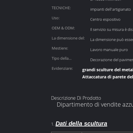
TECNICHE:
impianti dell'artigianato
Uso:
Centro espositivo
OEM & ODM:
Il servizio su misura è di
La dimensione del:
La dimensione può esser
Mestiere:
Lavoro manuale puro
Tipo della
Decorazione del pavime
decorazione:
Evidenziare:
grandi sculture del meta
Attaccatura di parete del
Descrizione Di Prodotto
Dipartimento di vendite azzu
Dati della scultura
1.