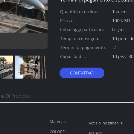
Quantità di ordine
1 pezzo
minimo:
Prezzo:
1000USD -
Imballaggi particolari:
Legno
Tempi di consegna:
10 giorni de
Termini di pagamento:
T/T
Capacità di
10 pezzi 30 
alimentazione:
CONTATTACI
ne Di Prodotto
Materiali:
Acciaio inossidabile
COLORE:
Azzurro