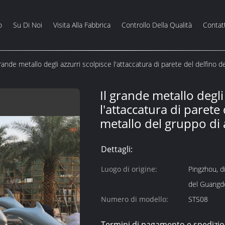
o
Su Di Noi
Visita Alla Fabbrica
Controllo Della Qualità
Contat
grande metallo degli azzurri scolpisce l'attaccatura di parete del delfino d
Il grande metallo degli
l'attaccatura di parete 
metallo del gruppo di 
Dettagli:
Luogo di origine:
Pingzhou, di
del Guangd
Numero di modello:
STS08
Termini di pagamento e spedizio