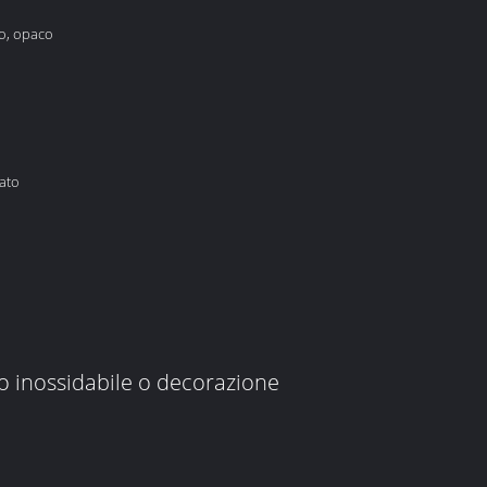
to, opaco
rato
io inossidabile o decorazione