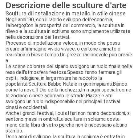
Descrizione delle sculture d'arte
Scultura di installazione in metallo in stile cinese
Negli anni '90, con il rapido sviluppo dell'economia,
l'albergo;Con la prosperità del commercio, la scultura in
rilievo e la scultura in schiuma sono ampiamente utilizzate
nella decorazione dei festival.
Processo di modellazione veloce, in modo che possa
creare un'immagine vivida vivace, o cartone animato o
realistica in breve tempo.Un prezzo ragionevole può creare
a
Le scene colorate del sipario svolgono un ruolo finale nella
resa dell'atmosfera festosa.Spesso fanno fermare gli
ospiti, indugiare, in larga misura ha raccolto la
popolarità.Scultura Babbo Natale in gommapiuma;Bianco
come la neve;Il Dio della ricchezza;Immagini speciali come
lo zodiaco cinese adornano le strade;Piazze e atri
svolgono un ruolo indispensabile nei principali festival
cinesi e occidentali.
Anche i grandi festival, i cui affari non fanno decorazioni, si
sentono messi in ombra!La scultura in schiuma costa
meno della fibra di vetro perché non è necessario alcuno
stampo.
Dopo anni di sviluppo, la scultura in schiuma è entrata in