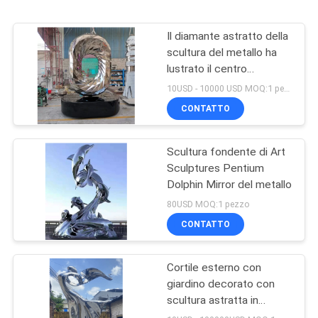
Il diamante astratto della
scultura del metallo ha
lustrato il centro
espositivo del patio
10USD - 10000 USD MOQ:1 pezzo
decorato con i mestieri
CONTATTO
di acciaio inossidabile
Scultura fondente di Art
Sculptures Pentium
Dolphin Mirror del metallo
80USD MOQ:1 pezzo
CONTATTO
Cortile esterno con
giardino decorato con
scultura astratta in
acciaio inossidabile che