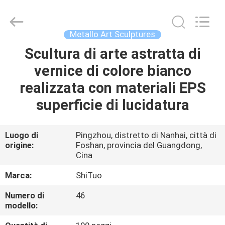
Arts
and
Crafts
Co.,
Ltd..
Metallo Art Sculptures
All
Rights
Scultura di arte astratta di
CASA.
Reserved.
Developed
by
vernice di colore bianco
ECER
PRODOTTI
realizzata con materiali EPS
superficie di lucidatura
VIDEO
Luogo di
Pingzhou, distretto di Nanhai, città di
origine:
Foshan, provincia del Guangdong,
SU
Cina
DI
Marca:
ShiTuo
NOI
Numero di
46
modello:
VISITA