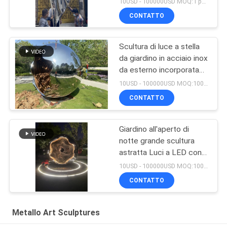
10USD - 100000USD MOQ:1 pezzo
balla
CONTATTO
Scultura di luce a stella
da giardino in acciaio inox
da esterno incorporata
con luci a LED con cambi
10USD - 100000USD MOQ:100 pezzi
di luce
CONTATTO
Giardino all'aperto di
notte grande scultura
astratta Luci a LED con
cambiamenti di onde
10USD - 100000USD MOQ:100 pezzi
luminose benvenuto
CONTATTO
scultura personalizzata
Metallo Art Sculptures