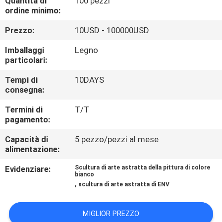
Quantità di
100 pezzi
ALLA
ordine minimo:
FABBRICA
Prezzo:
10USD - 100000USD
Imballaggi
Legno
CONTROLLO
particolari:
DELLA
Tempi di
10DAYS
QUALITÀ
consegna:
Termini di
T/T
CONTATTACI
pagamento:
Capacità di
5 pezzo/pezzi al mese
alimentazione:
NOTIZIE
Evidenziare:
Scultura di arte astratta della pittura di colore
bianco
CASI
,
scultura di arte astratta di ENV
CHIEDI
MIGLIOR PREZZO