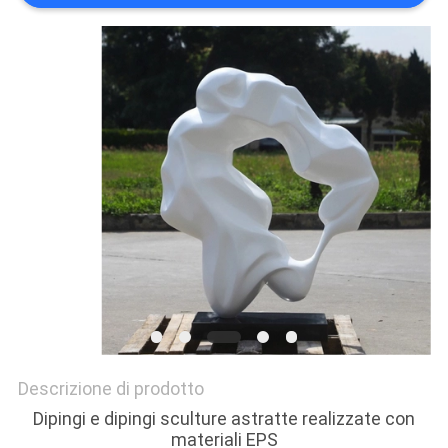
UN
PREVENTIVO
MAPPA
DEL
SITO
PRIVACY
POLICY
Descrizione di prodotto
Dipingi e dipingi sculture astratte realizzate con
materiali EPS