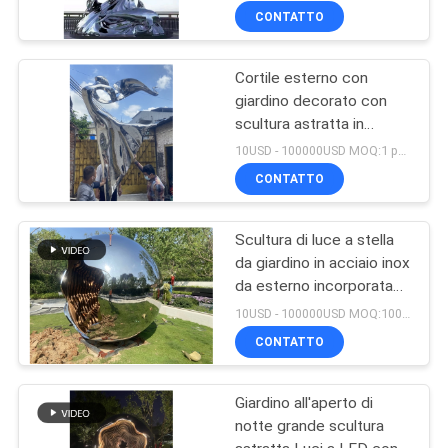
CONTATTO
Cortile esterno con
giardino decorato con
scultura astratta in
acciaio inossidabile che
10USD - 100000USD MOQ:1 pezzo
balla
CONTATTO
Scultura di luce a stella
da giardino in acciaio inox
da esterno incorporata
con luci a LED con cambi
10USD - 100000USD MOQ:100 pezzi
di luce
CONTATTO
Giardino all'aperto di
notte grande scultura