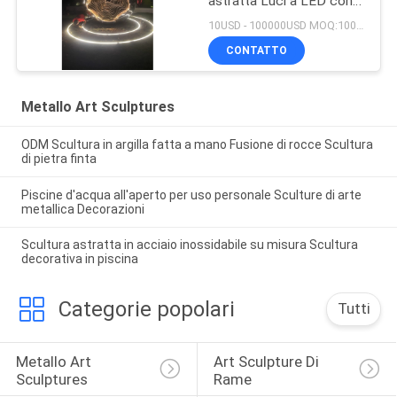
astratta Luci a LED con
cambiamenti di onde
10USD - 100000USD MOQ:100 pezzi
luminose benvenuto
CONTATTO
scultura personalizzata
Metallo Art Sculptures
ODM Scultura in argilla fatta a mano Fusione di rocce Scultura
di pietra finta
Piscine d'acqua all'aperto per uso personale Sculture di arte
metallica Decorazioni
Scultura astratta in acciaio inossidabile su misura Scultura
decorativa in piscina
Categorie popolari
Tutti
Metallo Art 
Art Sculpture Di 
Sculptures
Rame