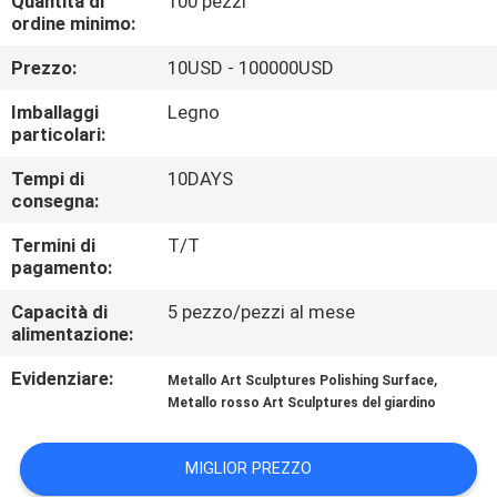
Quantità di
100 pezzi
ALLA
ordine minimo:
FABBRICA
Prezzo:
10USD - 100000USD
Imballaggi
Legno
CONTROLLO
particolari:
DELLA
Tempi di
10DAYS
QUALITÀ
consegna:
Termini di
T/T
CONTATTACI
pagamento:
Capacità di
5 pezzo/pezzi al mese
alimentazione:
NOTIZIE
Evidenziare:
,
Metallo Art Sculptures Polishing Surface
Metallo rosso Art Sculptures del giardino
CASI
MIGLIOR PREZZO
CHIEDI