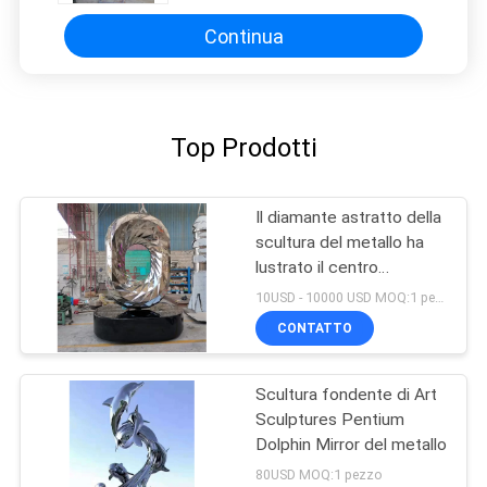
Continua
Top Prodotti
Il diamante astratto della
scultura del metallo ha
lustrato il centro
espositivo del patio
10USD - 10000 USD MOQ:1 pezzo
decorato con i mestieri
CONTATTO
di acciaio inossidabile
Scultura fondente di Art
Sculptures Pentium
Dolphin Mirror del metallo
80USD MOQ:1 pezzo