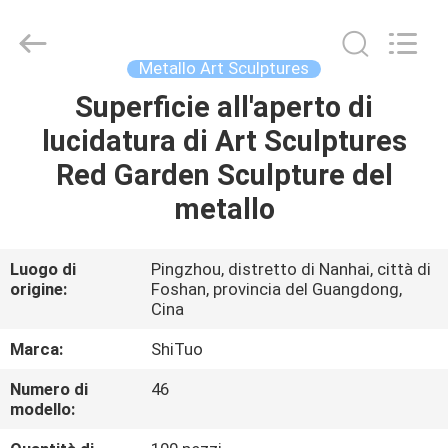
Sculpture
Arts
and
Crafts
Co.,
Metallo Art Sculptures
Ltd..
All
Rights
Superficie all'aperto di
CASA.
Reserved.
Developed
lucidatura di Art Sculptures
by
ECER
PRODOTTI
Red Garden Sculpture del
metallo
VIDEO
Luogo di
Pingzhou, distretto di Nanhai, città di
origine:
Foshan, provincia del Guangdong,
SU
Cina
DI
Marca:
ShiTuo
NOI
Numero di
46
modello:
VISITA