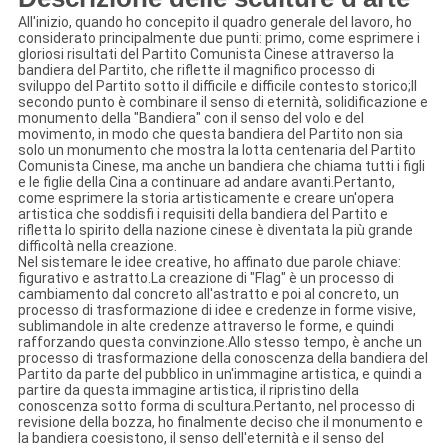
All'inizio, quando ho concepito il quadro generale del lavoro, ho
considerato principalmente due punti: primo, come esprimere i
gloriosi risultati del Partito Comunista Cinese attraverso la
bandiera del Partito, che riflette il magnifico processo di
sviluppo del Partito sotto il difficile e difficile contesto storico;Il
secondo punto è combinare il senso di eternità, solidificazione e
monumento della "Bandiera" con il senso del volo e del
movimento, in modo che questa bandiera del Partito non sia
solo un monumento che mostra la lotta centenaria del Partito
Comunista Cinese, ma anche un bandiera che chiama tutti i figli
e le figlie della Cina a continuare ad andare avanti.Pertanto,
come esprimere la storia artisticamente e creare un'opera
artistica che soddisfi i requisiti della bandiera del Partito e
rifletta lo spirito della nazione cinese è diventata la più grande
difficoltà nella creazione.
Nel sistemare le idee creative, ho affinato due parole chiave:
figurativo e astratto.La creazione di "Flag" è un processo di
cambiamento dal concreto all'astratto e poi al concreto, un
processo di trasformazione di idee e credenze in forme visive,
sublimandole in alte credenze attraverso le forme, e quindi
rafforzando questa convinzione.Allo stesso tempo, è anche un
processo di trasformazione della conoscenza della bandiera del
Partito da parte del pubblico in un'immagine artistica, e quindi a
partire da questa immagine artistica, il ripristino della
conoscenza sotto forma di scultura.Pertanto, nel processo di
revisione della bozza, ho finalmente deciso che il monumento e
la bandiera coesistono, il senso dell'eternità e il senso del