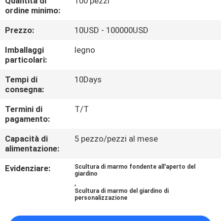
Quantità di
100 pezzi
ALLA
ordine minimo:
FABBRICA
Prezzo:
10USD - 100000USD
Imballaggi
legno
CONTROLLO
particolari:
DELLA
Tempi di
10Days
QUALITÀ
consegna:
Termini di
T/T
CONTATTACI
pagamento:
Capacità di
5 pezzo/pezzi al mese
alimentazione:
NOTIZIE
Evidenziare:
Scultura di marmo fondente all'aperto del
giardino
CASI
,
Scultura di marmo del giardino di
personalizzazione
CHIEDI