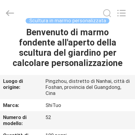
Sculpture
Arts
and
Crafts
Co.,
Scultura in marmo personalizzata
Ltd..
All
Benvenuto di marmo
CASA.
Rights
Reserved.
Developed
fondente all'aperto della
by
ECER
PRODOTTI
scultura del giardino per
calcolare personalizzazione
VIDEO
Luogo di
Pingzhou, distretto di Nanhai, città di
origine:
Foshan, provincia del Guangdong,
SU
Cina
DI
Marca:
ShiTuo
NOI
Numero di
52
modello:
VISITA