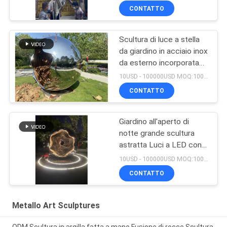
balla
CONTATTO
Scultura di luce a stella
da giardino in acciaio inox
da esterno incorporata
con luci a LED con cambi
10USD - 100000USD MOQ:100 pezzi
di luce
CONTATTO
Giardino all'aperto di
notte grande scultura
astratta Luci a LED con
cambiamenti di onde
10USD - 100000USD MOQ:100 pezzi
luminose benvenuto
CONTATTO
scultura personalizzata
Metallo Art Sculptures
ODM Scultura in argilla fatta a mano Fusione di rocce Scultura