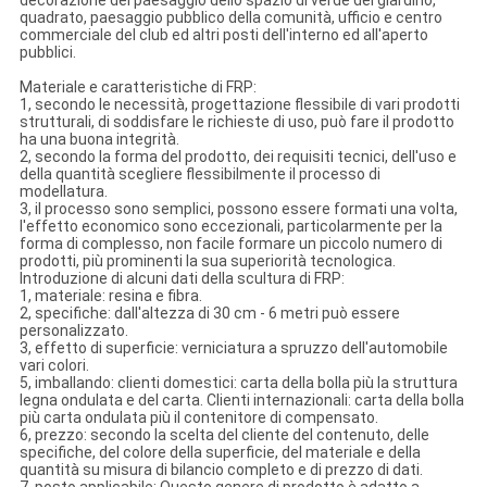
decorazione del paesaggio dello spazio di verde del giardino,
quadrato, paesaggio pubblico della comunità, ufficio e centro
commerciale del club ed altri posti dell'interno ed all'aperto
pubblici.
Materiale e caratteristiche di FRP:
1, secondo le necessità, progettazione flessibile di vari prodotti
strutturali, di soddisfare le richieste di uso, può fare il prodotto
ha una buona integrità.
2, secondo la forma del prodotto, dei requisiti tecnici, dell'uso e
della quantità scegliere flessibilmente il processo di
modellatura.
3, il processo sono semplici, possono essere formati una volta,
l'effetto economico sono eccezionali, particolarmente per la
forma di complesso, non facile formare un piccolo numero di
prodotti, più prominenti la sua superiorità tecnologica.
Introduzione di alcuni dati della scultura di FRP:
1, materiale: resina e fibra.
2, specifiche: dall'altezza di 30 cm - 6 metri può essere
personalizzato.
3, effetto di superficie: verniciatura a spruzzo dell'automobile
vari colori.
5, imballando: clienti domestici: carta della bolla più la struttura
legna ondulata e del carta. Clienti internazionali: carta della bolla
più carta ondulata più il contenitore di compensato.
6, prezzo: secondo la scelta del cliente del contenuto, delle
specifiche, del colore della superficie, del materiale e della
quantità su misura di bilancio completo e di prezzo di dati.