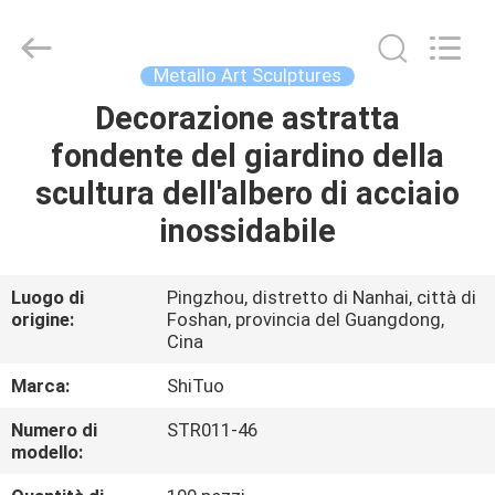
Arts
and
Crafts
Co.,
Ltd..
Metallo Art Sculptures
All
Rights
Decorazione astratta
CASA.
Reserved.
Developed
by
fondente del giardino della
ECER
PRODOTTI
scultura dell'albero di acciaio
inossidabile
VIDEO
Luogo di
Pingzhou, distretto di Nanhai, città di
origine:
Foshan, provincia del Guangdong,
SU
Cina
DI
Marca:
ShiTuo
NOI
Numero di
STR011-46
modello:
VISITA