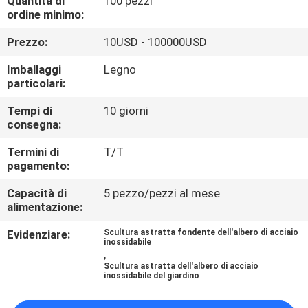
Quantità di
100 pezzi
ALLA
ordine minimo:
FABBRICA
Prezzo:
10USD - 100000USD
Imballaggi
Legno
CONTROLLO
particolari:
DELLA
Tempi di
10 giorni
QUALITÀ
consegna:
Termini di
T/T
CONTATTACI
pagamento:
Capacità di
5 pezzo/pezzi al mese
alimentazione:
NOTIZIE
Evidenziare:
Scultura astratta fondente dell'albero di acciaio
inossidabile
CASI
,
Scultura astratta dell'albero di acciaio
inossidabile del giardino
CHIEDI