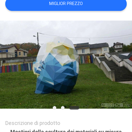
MIGLIOR PREZZO
UN
PREVENTIVO
MAPPA
DEL
SITO
PRIVACY
POLICY
Descrizione di prodotto
Mestieri della scultura dei materiali su misura