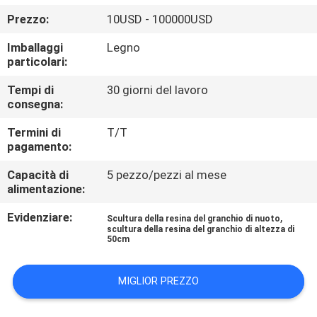
ALLA
Prezzo:
10USD - 100000USD
FABBRICA
Imballaggi
Legno
particolari:
CONTROLLO
Tempi di
30 giorni del lavoro
DELLA
consegna:
QUALITÀ
Termini di
T/T
pagamento:
CONTATTACI
Capacità di
5 pezzo/pezzi al mese
alimentazione:
NOTIZIE
Evidenziare:
,
Scultura della resina del granchio di nuoto
scultura della resina del granchio di altezza di
50cm
CASI
MIGLIOR PREZZO
CHIEDI