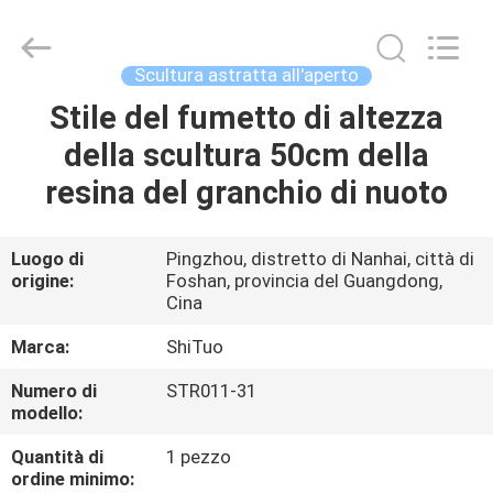
Arts
and
Crafts
Co.,
Ltd..
Scultura astratta all'aperto
All
Rights
Stile del fumetto di altezza
CASA.
Reserved.
Developed
by
della scultura 50cm della
ECER
PRODOTTI
resina del granchio di nuoto
VIDEO
Luogo di
Pingzhou, distretto di Nanhai, città di
origine:
Foshan, provincia del Guangdong,
Cina
SU
Marca:
ShiTuo
DI
Numero di
STR011-31
NOI
modello:
Quantità di
1 pezzo
VISITA
ordine minimo: