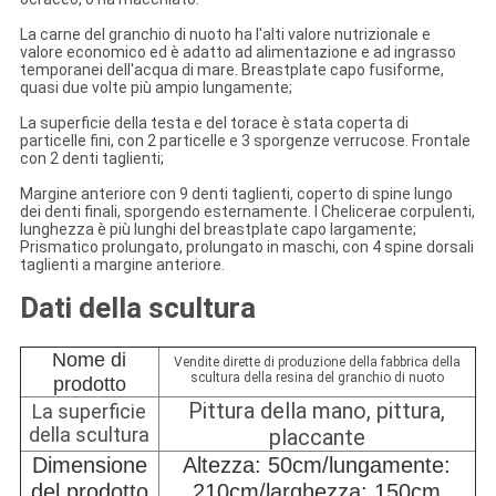
La carne del granchio di nuoto ha l'alti valore nutrizionale e
valore economico ed è adatto ad alimentazione e ad ingrasso
temporanei dell'acqua di mare. Breastplate capo fusiforme,
quasi due volte più ampio lungamente;
La superficie della testa e del torace è stata coperta di
particelle fini, con 2 particelle e 3 sporgenze verrucose. Frontale
con 2 denti taglienti;
Margine anteriore con 9 denti taglienti, coperto di spine lungo
dei denti finali, sporgendo esternamente. I Chelicerae corpulenti,
lunghezza è più lunghi del breastplate capo largamente;
Prismatico prolungato, prolungato in maschi, con 4 spine dorsali
taglienti a margine anteriore.
Dati della scultura
Nome di
Vendite dirette di produzione della fabbrica della
scultura della resina del granchio di nuoto
prodotto
Pittura della mano, pittura,
La superficie
della scultura
placcante
Dimensione
Altezza: 50cm/lungamente:
del prodotto
210cm/larghezza: 150cm