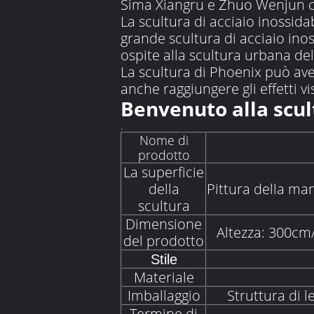
Sima Xiangru e Zhuo Wenjun c
La scultura di acciaio inossid
grande scultura di acciaio ino
ospite alla scultura urbana de
La scultura di Phoenix può avere
anche raggiungere gli effetti vis
Benvenuto alla scul
.
Nome di
prodotto
La superficie
della
Pittura della man
scultura
Dimensione
Altezza: 300cm
del prodotto
Stile
Materiale
Imballaggio
Struttura di 
Termine di