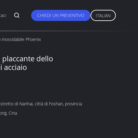
taci
CHIEDI UN PREVENTIVO
ITALIAN
o inossidabile Phoenix
 placcante dello
i acciaio
stretto di Nanhai, città di Foshan, provincia
ong, Cina