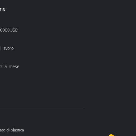
ne:
00000USD
l lavoro
zi al mese
ato di plastica