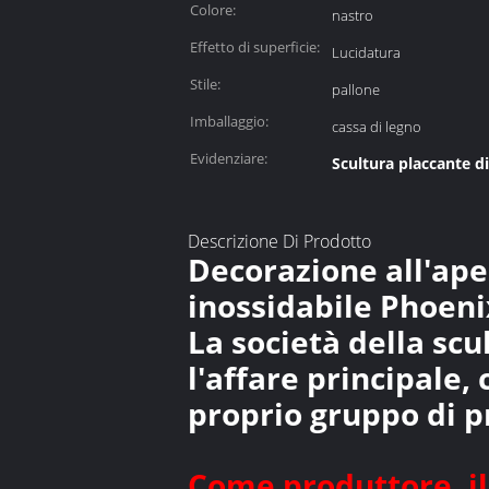
Colore:
nastro
Effetto di superficie:
Lucidatura
Stile:
pallone
Imballaggio:
cassa di legno
Evidenziare:
Scultura placcante d
Descrizione Di Prodotto
Decorazione all'aper
inossidabile Phoenix
La società della scu
l'affare principale,
proprio gruppo di p
Come produttore, il 