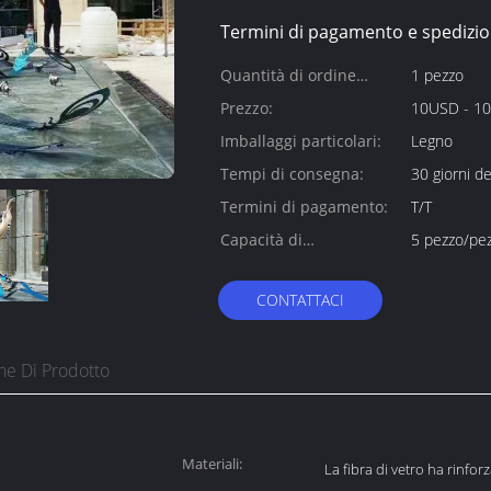
Termini di pagamento e spedizio
Quantità di ordine
1 pezzo
minimo:
Prezzo:
10USD - 1
Imballaggi particolari:
Legno
Tempi di consegna:
30 giorni de
Termini di pagamento:
T/T
Capacità di
5 pezzo/pez
alimentazione:
CONTATTACI
ne Di Prodotto
Materiali:
La fibra di vetro ha rinforz