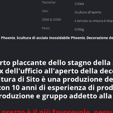
Tecniche:
Colata
Uso:
Scultura all'aperto
OEM & ODM:
il servizio su misura è dis
Peso:
0.95kg
i Phoenix
Scultura di acciaio inossidabile Phoenix
Decorazione del
,
,
to placcante dello stagno della 
 dell'ufficio all'aperto della de
ltura di Sito è una produzione d
 con 10 anni di esperienza di pro
roduzione e gruppo addetto alla
prezzo è il più favorevole, ness