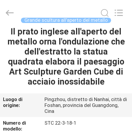
Sculpture
Arts
and
Crafts
Co.,
Grande scultura all'aperto del metallo
Ltd..
All
Il prato inglese all'aperto del
CASA.
Rights
Reserved.
Developed
metallo orna l'ondulazione che
by
ECER
PRODOTTI
dell'estratto la statua
quadrata elabora il paesaggio
VIDEO
Art Sculpture Garden Cube di
acciaio inossidabile
SU
DI
Luogo di
Pingzhou, distretto di Nanhai, città di
origine:
Foshan, provincia del Guangdong,
NOI
Cina
Numero di
STC 22-3-18-1
VISITA
modello: