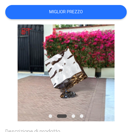
UN
MIGLIOR PREZZO
PREVENTIVO
MAPPA
DEL
SITO
PRIVACY
POLICY
Descrizione di prodotto