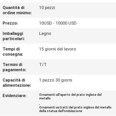
ALLA
Quantità di
10 pezzi
FABBRICA
ordine minimo:
Prezzo:
10USD - 10000 USD
CONTROLLO
Imballaggi
Legno
DELLA
particolari:
QUALITÀ
Tempi di
15 giorni del lavoro
consegna:
CONTATTACI
Termini di
T/T
pagamento:
NOTIZIE
Capacità di
1 pezzo 30 giorni
alimentazione:
CASI
Evidenziare:
Ornamenti all'aperto del prato inglese del
metallo
,
Ornamenti astratti del prato inglese del metallo
CHIEDI
della statua dell'ondulazione