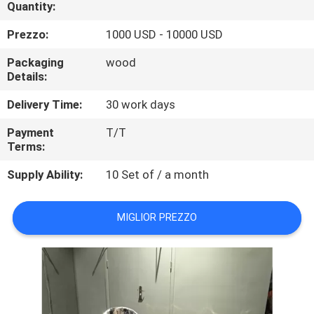
ALLA
Quantity:
FABBRICA
Prezzo:
1000 USD - 10000 USD
Packaging
wood
CONTROLLO
Details:
DELLA
Delivery Time:
30 work days
QUALITÀ
Payment
T/T
Terms:
CONTATTACI
Supply Ability:
10 Set of / a month
NOTIZIE
MIGLIOR PREZZO
CASI
CHIEDI