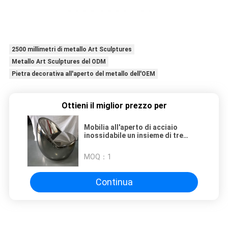
2500 millimetri di metallo Art Sculptures
Metallo Art Sculptures del ODM
Pietra decorativa all'aperto del metallo dell'OEM
Ottieni il miglior prezzo per
Mobilia all'aperto di acciaio
inossidabile un insieme di tre
panchetti dello specchio di
acciaio inossidabile e di un
MOQ：
1
tavolino da salotto elettrolitico
Continua