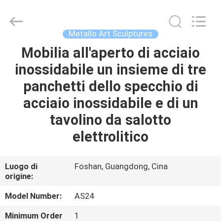
Arts
and
Crafts
Co.,
Ltd..
Metallo Art Sculptures
All
Rights
Mobilia all'aperto di acciaio
CASA.
Reserved.
Developed
by
inossidabile un insieme di tre
ECER
PRODOTTI
panchetti dello specchio di
acciaio inossidabile e di un
VIDEO
tavolino da salotto
elettrolitico
SU
DI
Luogo di
Foshan, Guangdong, Cina
origine:
NOI
Model Number:
AS24
VISITA
Minimum Order
1