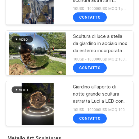
scultura astratta in
acciaio inossidabile che
10USD - 100000USD MOQ:1 pezzo
balla
CONTATTO
Scultura di luce a stella
da giardino in acciaio inox
da esterno incorporata
con luci a LED con cambi
10USD - 100000USD MOQ:100 pezzi
di luce
CONTATTO
Giardino all'aperto di
notte grande scultura
astratta Luci a LED con
cambiamenti di onde
10USD - 100000USD MOQ:100 pezzi
luminose benvenuto
CONTATTO
scultura personalizzata
Metallo Art Sculptures