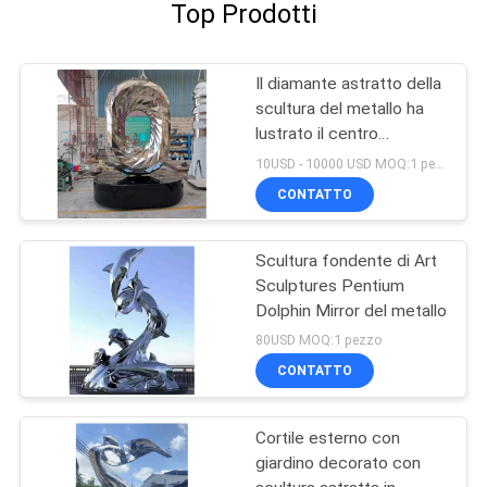
Top Prodotti
Il diamante astratto della
scultura del metallo ha
lustrato il centro
espositivo del patio
10USD - 10000 USD MOQ:1 pezzo
decorato con i mestieri
CONTATTO
di acciaio inossidabile
Scultura fondente di Art
Sculptures Pentium
Dolphin Mirror del metallo
80USD MOQ:1 pezzo
CONTATTO
Cortile esterno con
giardino decorato con